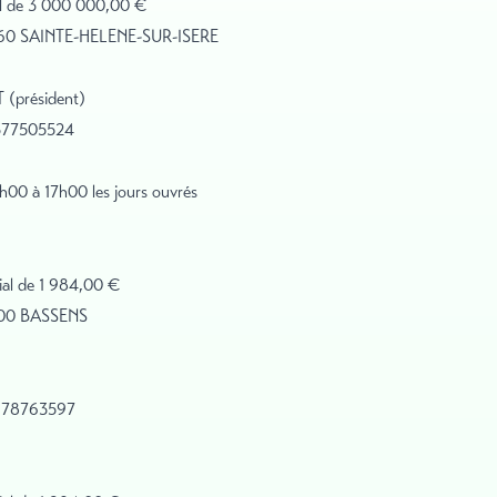
cial de 3 000 000,00 €
3460 SAINTE-HELENE-SUR-ISERE
T (président)
8377505524
00 à 17h00 les jours ouvrés
ocial de 1 984,00 €
3000 BASSENS
0978763597